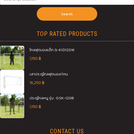
Search
TOP RATED PRODUCTS
โกลฟุตบอลเด็ก G-KID120W
1,190
฿
เสาประตูโกลฟุตบอล7คน
16,250
฿
ประตูโกลหนู รุ่น : GSK-120B
1,190
฿
CONTACT US